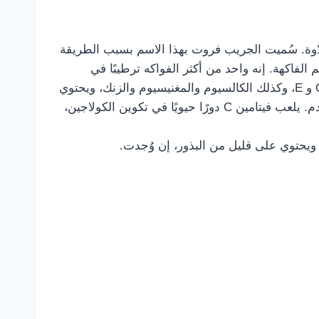
لاوة. سُميت الجريب فروت بهذا الاسم بسبب الطريقة
لفاكهة. إنه واحد من أكثر الفواكه ترطيبًا في
العالم، حيث يتكون من 91% ماء، قليل السعرات الحرارية ولكنه مليء بالعناصر الغذائية، ومصدر ممتاز للفيتامينات A و C و E، وكذلك الكالسيوم والمغنيسيوم والزنك، ويحتوي
على مضادات أكسدة بشكل كبير. لذا يُستخدم الجريب فروت كجزء من نظام غذائي صحي بالإضافة إلى خفض ضغط الدم. يلعب فيتامين C دورًا حيويًا في تكوين الكولاجين،
حتوي على قليل من البذور، إن وُجدت.