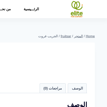
الرئـــيسية
من نحــ
Home
/
المتجر
/
fruitsar
/
الجريب فروت
الوصف
مراجعات (0)
الوصف