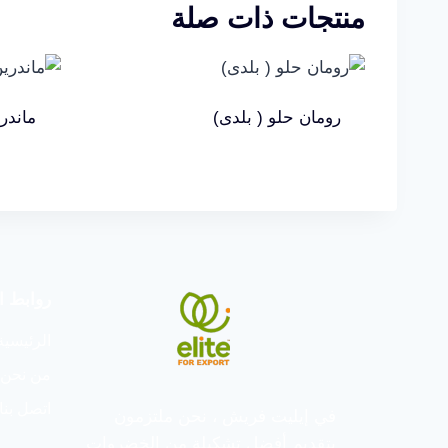
منتجات ذات صلة
رومان حلو ( بلدى)
ماندر
روابط ا
الرئيسية
من نحن
اتصل بنا
في إيليت فريش ، نحن ملتزمون
بتقديم أفضل تشكيلة من الخضروات