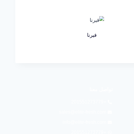
فيرنا
تواصل معنا
+201551273779
sales@elite-fresh.com
info@elite-fresh.com
+201551273779