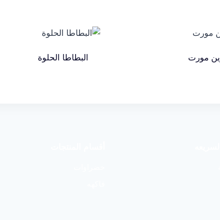
ين مورت
البطاطا الحلوة
لسريعه
أقسام المنتجات
خضراوات
فاكهه