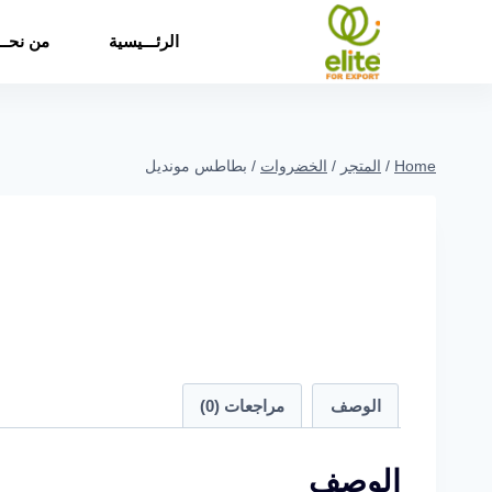
الرئـــيسية
من نحــ
Home
/
المتجر
/
الخضروات
/
بطاطس مونديل
الوصف
مراجعات (0)
الوصف