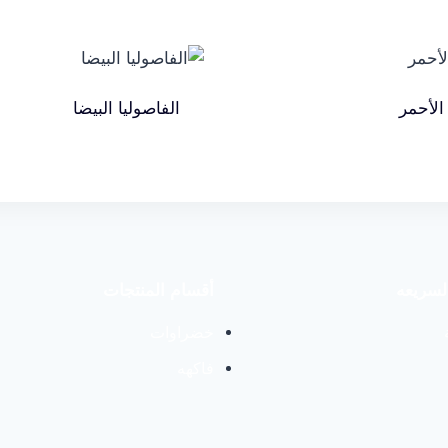
الأحمر
الفاصوليا البيضا
لسريعه
أقسام المنتجات
خضراوات
فاكهه