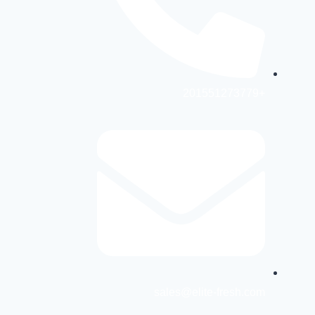
+201551273779
sales@elite-fresh.com