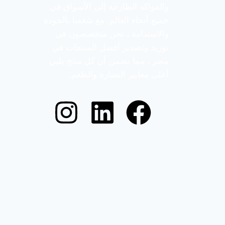
والفواكه الطازجة إلى الأسواق في
جميع أنحاء العالم. مع شغفنا بالجودة
والاستدامة ، نحن متخصصون في
توريد وتصدير أفضل المنتجات في
مصر ، مما يضمن أن كل منتج يلبي
أعلى معايير النضارة والطعم.