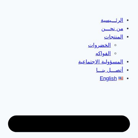
Skip
to
الرئـــيسية
content
من نحـــن
المنتجات
الخضروات
الفواكه
المسؤولية الاجتماعية
أتصـــل بنـــا
English