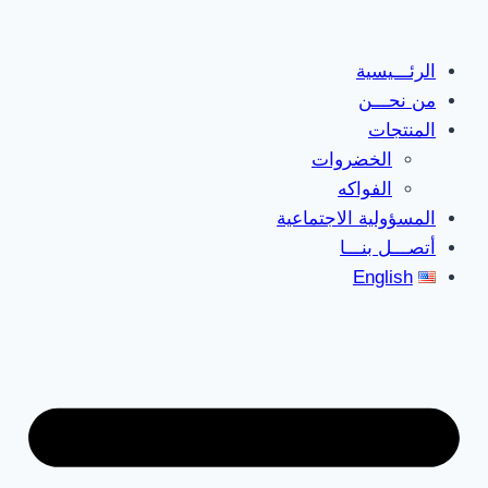
Skip
to
الرئـــيسية
content
من نحـــن
المنتجات
الخضروات
الفواكه
المسؤولية الاجتماعية
أتصـــل بنـــا
English